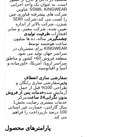
است. به عنوان یک واحد اجرایی
SSWA، KINGWEAR عناوین
شرکت های پیشرفته فناوری چین
را کسب می کند،شرکت SDRI
شنژن، شرکت بالاتر از اندازه
تعیین شده، شرکت معتبر، و سایر
افتخارات.
ظرفیت تولیدی
چشمگیر
هر ساله، ده ها میلیون
ساعت هوشمند توسط
KINGWEAR برای مشتریان در
سراسر جهان تولید می شود.
منطقه فروش 60+ کشور و مناطق
سراسر اروپا، آمریکا، خاورمیانه،و
آسیا و اقیانوسیه.
سفارشی سازی انعطاف
پذیر
سفارشی سازی رایگان و
طراحی 100% قبل از حمل
آزمایش شده
خدمات پس از فروش
بدون نگرانی24 ساعت
مرکز
خدمات مشتری رضایت بخش1
سال گارانتی، خسارت غیر انسانی
100 درصد بازپرداخت را فراهم
می کند.
پارامترهای محصول