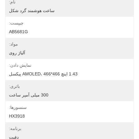
نام:
ساعت هوشمند گرد شکل
چیپست:
AB5681G
مواد:
آلیاژ روی
نمایش دادن:
1.43 اینچ AMOLED، 466*466 پیکسل
باتری:
300 میلی آمپر ساعت
سنسورها:
HX3918
برنامه:
دفیت