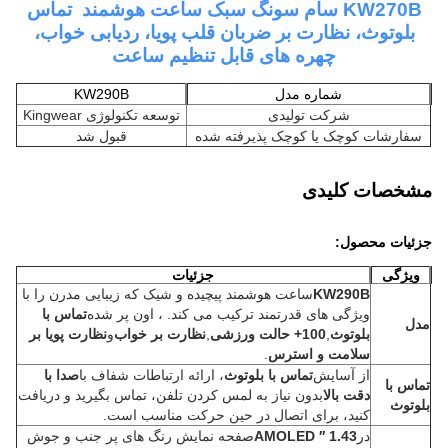
KW270B سام سونگ سبک ساعت هوشمند ️ تماس
بلوتوث، نظارت بر ضربان قلب پویا، ردیابی خواب،
چهره های قابل تنظیم ساعت
شماره مدل
KW290B
شرکت تولیدی
توسعه تکنولوژی Kingwear
سفارشات کوچک یا کوچک پذیرفته شده
قبول شد
مشخصات کلیدی
جزئیات محصول
:
ویژگی
جزئیات
KW290B
ساعت هوشمند پیچیده و شیک که زیبایی مدرن را با
ویژگی های قدرتمند ترکیب می کند. ، اون پر شده
تماس با
مدل
بلوتوث
,
100+ حالت ورزشی
,
نظارت بر خواب
و
نظارت پویا بر
سلامت و استرس
.
از آسايش
تماس با بلوتوث
، ارائه ارتباطات شفاف با
صدا با
تماس با
دقت بالا
بدون نیاز به لمس کردن تلفن، تماس بگیرید و دریافت
بلوتوث
کنید، برای اتصال در حین حرکت مناسب است.
در
1.43 ′′ AMOLED
صفحه نمایش رنگ های پر جنب و جوش