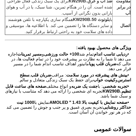
مقاومت
ضد آب و عرق
،
KW290B
برای یک سبک زندگی فعال طراحی
در برابر
شده است. آن را در هنگام تمرین، شنا سبک، یا در آب و هوای
آب
بارانی بدون نگرانی از آسیب.
با
بلوتوث 50
،
KW290B
همگام سازی یکپارچه با تلفن هوشمند
اتصال
و سایر دستگاه ها را تضمین می کند. با اطلاعیه ها، موسیقی و
داده های سلامت خود به راحتی ارتباط برقرار کنید.
ویژگی های محصول بهبود یافته
:
•
ردیابی تناسب اندام
تمام شد
100+ حالت ورزشی
و
مسیر تمرینات
اجازه
می دهد تا شما را به نظارت بر پیشرفت خود را در تمام فعالیت ها، در
حالی که
ضربان قلب پویا
مانیتور اهداف تناسب اندام شما را در مسیر
قرار می دهد.
•
بینش های پیشرفته در مورد سلامت
: مراقب
ضربان قلب
,
سطح
استرس
و
کیفیت خواب
برای حفظ یک سبک زندگی متعادل و سالم.
•
تجربه شخصی
: با
جفت یک ضربه
و انواع مختلف
صفحه های ساعت قابل
تنظیم
،
KW290B
تجربه ای شخصی را ارائه می دهد که متناسب با نیازهای
و سبک شما باشد.
•
صفحه نمایش با کیفیت بالا
:
1.43 ′′ AMOLED
نمایش با
1000 نیت
حداکثر روشنایی
تجربه بصری عمیق و پر جنب و جوش را تضمین می کند
که در هر نور خواندن آن آسان است.
سوالات عمومی