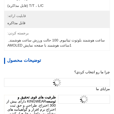
T/T ، L/C (قابل مذاکره)
قابلیت ارائه:
قابل مذاکره
برجسته کردن:
ساعت هوشمند بلوتوث تیتانیوم
, 
100 حالت ورزش ساعت هوشمند
, 
1ساعت هوشمند با صفحه نمایش AMOLED
توضیحات محصول
چرا ما رو انتخاب کردي؟
مزایای ما
ظرفیت های قوی تحقیق و
توسعه
KINGWEAR دارای بیش از
300 اختراع، طراحی و حق ثبت
اختراع نرم افزار و گواهینامه های
مختلف در داخل و خارج از کشور