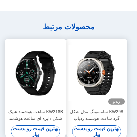
محصولات مرتبط
ویدیو
KW298 سامسونگ مدل شکل
KW216B ساعت هوشمند شیک
گرد ساعت هوشمند ردیاب
شکل دایره ای ساعت هوشمند
تناسب اندام 1.43 اینچ
با صفحه نمایش Amoled
بهترین قیمت رو بدست
بهترین قیمت رو بدست
بیار
بیار