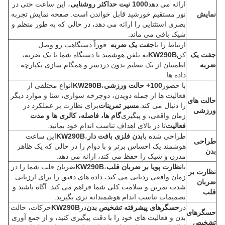
ارائه می دهد
1000 نیت حداکثر روشنایی
، این ساعت حتی در
نمايش
نور مستقیم خورشید قابل خواندن است. صفحه نمایش تجربه
بصری استثنایی را ارائه می دهد، در حالی که به طور منظم و
شیک باقی می ماند.
ارتباط را با
جفت یک ضربه
. فوراً دستگاهت رو وصل
جفت یک
کن
KW290B
به تلفن هوشمند یا دستگاه شما با یک ضربه،
ضربه
اطمینان از یک تنظیم بدون دردسر و همگام سازی یکپارچه
داده ها.
با حضور
100+ حالت ورزشی
،
KW290B
انواع مختلفی از
فعالیت ها از جمله دویدن، دوچرخه سواری، شنا و موارد دیگر
حالت های
را دنبال می کند.
مسیر تمرینات
برای نظارت بر عملکرد در
ورزشی
زمان واقعی، و پیگیری
گام ها، فاصله، کالری ها و مدت
فعالیت
تا در بالای اهداف تناسب اندام خود بمانید.
طراحی شده با
بدن فلزی بافت دار
،
KW290B
این ساعت
طراحی
هوشمند یک احساس برتر و با دوام را در حالی که یک ظاهر
بدن
مدرن و شیک را حفظ می کند، ارائه می دهد.
با
نظارت پویا بر ضربان قلب
،
KW290B
ضربان قلب شما را در
نظارت بر
زمان واقعی ردیابی می کند، داده های دقیق را برای ارزیابی
ضربان
شدت تمرین و سلامت کلی شما فراهم می کند. آگاه باشید و
قلب
تصمیمات تناسب اندام هوشمندانه تری بگیرید.
در
حسگرهای پیشرفته تشخیص بدن
در
KW290B
حرکات، حالت
حسگرهای
بدن و فعالیت های خود را با دقت پیگیری کنید، و از جمع آوری
تشخیص