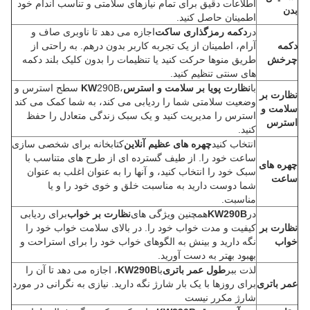
اطلاعات دقیق برای تمام نیازهای سلامتی و تناسب اندام خود
بدن
اطمینان حاصل کنید.
در
دکمه رمزگذاری ساکت
اجازه می دهد تا ناوبری صاف و
دکمه
آرام، اطمینان از یک تجربه کاربر بدون درهم. به راحتی از
چرخش
طریق منوها حرکت کنید یا تنظیمات را بدون کلیک بلند دکمه
های سنتی تنظیم کنید.
با
نظارت پویا بر سلامت و استرس
،
KW
290B سطح استرس و
نظارت بر
وضعیت سلامتی شما را ردیابی می کند، به شما کمک می کند
سلامت و
استرس را مدیریت کنید و یک سبک زندگی متعادل را حفظ
استرس
کنید.
انتخاب کنید
چهره های عظیم آنلاین
کتابخانه برای شخصی سازی
ساعت خود را. از طیف گسترده ای از طرح های متناسب با
چهره های
سبک خود را انتخاب کنید، و آنها را به عنوان اغلب به عنوان
ساعت
شما دوست دارید به مناسبت خلق و خوی خود را و یا
مناسبت.
در
KW290B
همچنین ویژگی های
نظارت بر خواب
برای ردیابی
نظارت بر
کیفیت و مدت خواب خود را. در بالای سلامت خواب خود را
خواب
نگه دارید و بینش به الگوهای خواب خود را برای استراحت و
بهبود بهتر به دست آورید.
لذت ببر
طول عمر باتری
با
KW290B
، اجازه می دهد تا آن را
عمر باتری
برای روزها با یک بار شارژ نگه دارید. نیازی به نگرانی در مورد
شارژ مکرر نیست