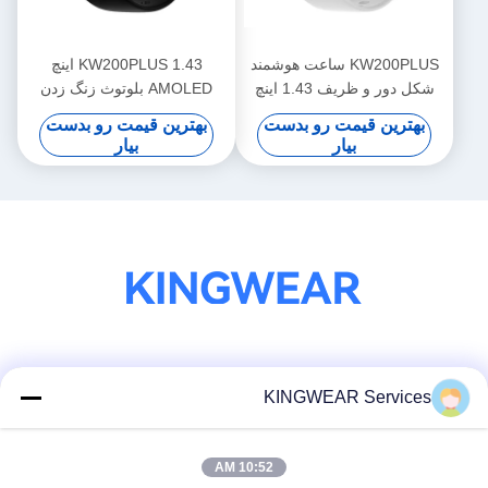
KW200PLUS ساعت هوشمند
KW200PLUS 1.43 اینچ
شکل دور و ظریف 1.43 اینچ
AMOLED بلوتوث زنگ زدن
ساعت هوشمند IP68 ضد آب
بهترین قیمت رو بدست
بهترین قیمت رو بدست
بیار
بیار
شبکه های اجتماعی
KINGWEAR Services
10:52 AM
تماس سریع