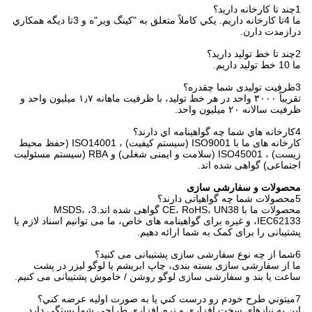
1چند تا کارخانه داريد؟
ما 4تا کارخانه داريم. يکي کاملاً متعلق به "کينگ وير"ه و 3تا ديگه همکاري
درازمدت دارن.
2چند تا خط توليد داريد؟
ما 10 خط تولید داریم.
3ظرفیت تولیدی شما چقدره؟
تقریباً ۳۰۰۰ واحد در هر خط تولید، با ظرفیت ماهانه ۱٫۷ میلیون واحد و
ظرفیت سالانه ۲۰ میلیون واحد.
4کارخانه هاي شما چه گواهينامه اي دارند؟
کارخانه های ما با ISO9001 (سیستم کیفیت) ، ISO14001 (حفظ محیط
زیست) ، ISO45001 (سلامت و ایمنی شغلی) و RBA (سیستم مسئولیت
اجتماعی) گواهی شده اند.
محصولات و سفارشی سازی
5محصولات شما چه گواهیاتی دارند؟
محصولات ما با CE، RoHS، UN38 گواهی شده اند.3، MSDS،
IEC62133، و غیره برای گواهینامه های خاص، ما می توانیم اسناد لازم یا
پشتیبانی را برای کمک به شما ارائه دهیم.
6شما از چه نوع سفارشی سازی پشتیبانی می کنید؟
ما از سفارشی سازی بسته بندی، چاپ ابریشم یا لوگو لیزر در پشت
ساعت یا بند و سفارشی سازی لوگو روشن / خاموش پشتیبانی می کنیم.
7ميتوني طرح خودم رو درست کني يا به صورت اوليه عرضه کني؟
این به نیازهای سخت افزاری و نرم افزاری طراحی شما بستگی دارد.