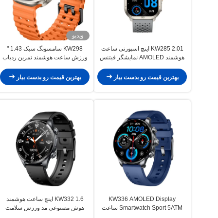
ویدیو
KW285 2.01 اینچ اسپورتی ساعت
KW298 سامسونگ سبک 1.43 "
هوشمند AMOLED نمایشگر فیتنس
ورزش ساعت هوشمند تمرین ردیاب
ردیاب ساعت هوشمند برای ورزش
مواد آلیاژ روی
سبک
بهترین قیمت رو بدست بیار
بهترین قیمت رو بدست بیار
KW336 AMOLED Display
KW332 1.6 اینچ ساعت هوشمند
Smartwatch Sport 5ATM ساعت
هوش مصنوعی مد ورزش سلامت
هوشمند با دستیار صوتی هوش
ضربان قلب ساعت هوشمند