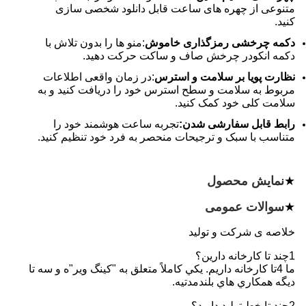
متنوعی از چهره های ساعت قابل دانلود شخصی سازی
کنید.
دکمه چرخشی رمزگذاری خاموش
:منو ها را بدون تلاش با
دکمه انکودر چرخش صاف و ساکت حرکت دهید.
نظارت پویا بر سلامت و استرس
:در زمان واقعی اطلاعات
مربوط به سلامت و سطح استرس خود را دریافت کنید و به
سلامت کلی خود کمک کنید.
رابط قابل سفارشی شدن:
تجربه ساعت هوشمند خود را
متناسب با سبک و ترجیحات منحصر به فرد خود تنظیم کنید.
★
نمایش محصول
★
سوالات عمومی
خلاصه ی شرکت و تولید
1چند تا کارخانه دارين؟
ما 4تا کارخانه داريم. يکي کاملاً متعلق به "کينگ وير"ه و سه تا
ديگه همکاري هاي بلندمدتيه.
2چند تا خط توليد داريد؟