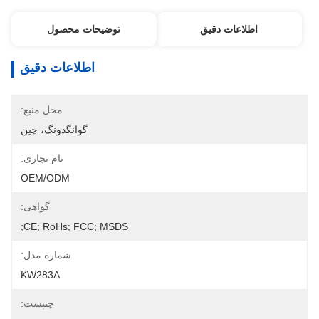
اطلاعات دقیق
توضیحات محصول
اطلاعات دقیق
محل منبع:
گوانگدونگ، چین
نام تجاری:
OEM/ODM
گواهی:
CE; RoHs; FCC; MSDS;
شماره مدل:
KW283A
چیپست: