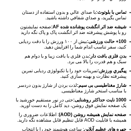
تماس با بلوتوث:
با صداي عالي و بدون استفاده از دستان
تماس بگيريد، و صداي شفافي داشته باشيد.
شیشه ضد اثر انگشت پوشانده شده AF:
صفحه نمایشتون
رو با پوشش پیشرفته ضد اثر انگشت پاک و پاک نگه داريد
100+ حالت ورزشی:
بیش از ۱۰۰ ورزش را با دقت ردیابی
کنید، سفر تناسب اندام شما را افزایش دهید.
بدن فلزی بافت دار:
بدن فلزی با بافت زیبا و با دوام هم
سبک و هم قدرت را بالا می برد.
پيگيري ورزش:
تمرینات خود را با تکنولوژی ردیابی تمرین
پیشرفته نظارت و بهینه سازی کنید.
شارژ مغناطیسی بی سیم:
لذت بردن از شارژ بدون دردسر
با مناسب استخر شارژ مغناطیسی.
1000 نایت حداکثر روشنایی:
حتی در نور مستقیم خورشید با
یک صفحه نمایش فوق روشن، دید کامل را به دست آورید.
صفحه نمایش همیشه روشن (AOD)
: اطلاعات ضروری را
همیشه با قابلیت AOD قابل تنظیم قابل مشاهده نگه دارید.
چهره های عظیم آنلاین
: ساعت هوشمند خود را با انتخاب