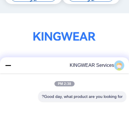
شبکه های اجتماعی
KINGWEAR Services
2:38 PM
تماس سریع
تلفن
Good day, what product are you looking for?
86-0755-2357-6886
ایمیل
services@king-world.cn