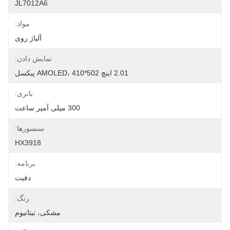
JL7012A6
مواد:
آلیاژ روی
نمایش دادن:
2.01 اینچ AMOLED، 410*502 پیکسل
باتری:
300 میلی آمپر ساعت
سنسورها:
HX3918
برنامه:
دفیت
رنگ:
مشکی، تیتانیوم