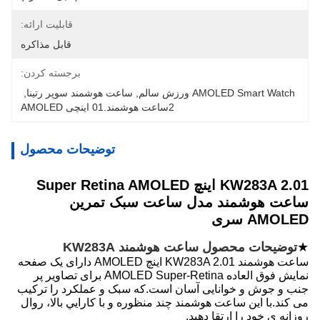
قابلیت ارائه:
قابل مذاکره
برجسته کردن:
AMOLED Smart Watch ورزش سالم
, 
ساعت هوشمند سوپر رتینا
, 
2ساعت هوشمند.01 اینچی AMOLED
توضیحات محصول
KW283A 2.01 اینچ Super Retina AMOLED
ساعت هوشمند مدل ساعت سبک تمرین
AMOLED سری
★
توضیحات محصول ساعت هوشمند KW283A
ساعت هوشمند KW283A 2.01 اینچ AMOLED دارای یک صفحه
نمایش فوق العاده AMOLED Super-Retina برای تصاویر پر
جنب و جوش و خوانایی آسان است.که سبک و عملکرد را ترکیب
می کند.با اين ساعت هوشمند چند منظوره و با کارايي بالا، روال
روزانه ي خود را ارتقا دهيد.