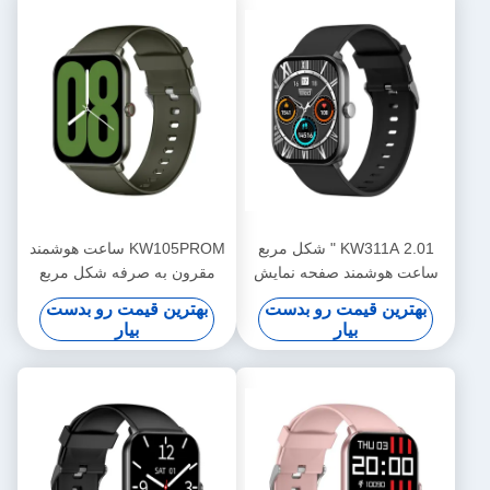
KW311A 2.01 " شکل مربع
KW105PROM ساعت هوشمند
ساعت هوشمند صفحه نمایش
مقرون به صرفه شکل مربع
AMOLED IP68 ضد آب
ساعت هوشمند ضروری IP68
بهترین قیمت رو بدست
بهترین قیمت رو بدست
ضد آب
بیار
بیار