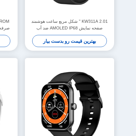
KW311A 2.01 " شکل مربع ساعت هوشمند
صفحه نمایش AMOLED IP68 ضد آب
صرفه 
بهترین قیمت رو بدست بیار