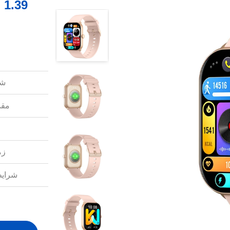
شم
مقد
زم
شرایط