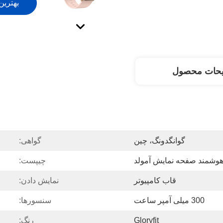
بهترین
یحات محصول
گوانگدونگ، چین
گواهی:
شمند صفحه نمایش آمولد
چیپست:
قاب کامپیوتر
نمایش دادن:
300 میلی آمپر ساعت
سنسورها:
Gloryfit
رنگ: