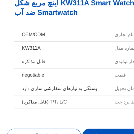
KW311A Smart Watch 1.39 اینچ مربع شکل
Smartwatch ضد آب
نام تجاری:
OEM/ODM
اره مدل:
KW311A
ار تولیدی:
قابل مذاکره
قیمت:
negotiable
ان تحویل:
بستگی به نیازهای سفارشی سازی دارد
 پرداخت:
T/T، L/C (قابل مذاکره)