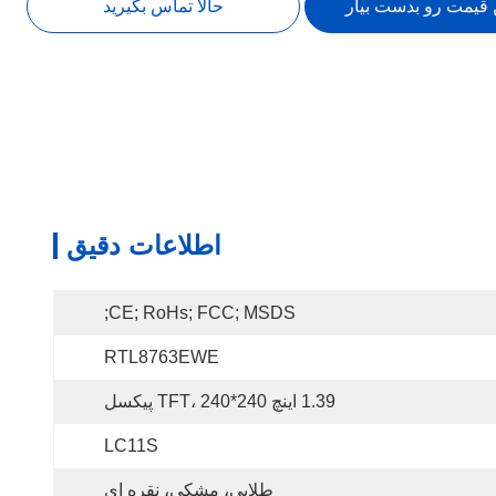
 قیمت رو بدست بیار
حالا تماس بگیرید
اطلاعات دقیق
CE; RoHs; FCC; MSDS;
RTL8763EWE
1.39 اینچ TFT، 240*240 پیکسل
LC11S
طلایی، مشکی، نقره ای