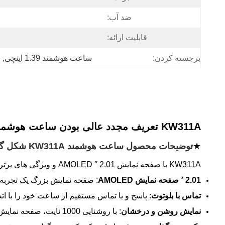
ضد آب:
قابلیت ارائه:
برجسته کردن:
ساعت هوشمند 1.39 اینچی
, 
ا
KW311A تعریف مجدد عالی بودن ساعت هوشمند با تکنولوژی AMOLED
★
توضیحات محصول ساعت هوشمند KW311A شکل گرد
KW311A با صفحه نمایش 2.01 ′′ AMOLED و ویژگی های برتر خود برجسته می شود ، و آن را به لوازم جانبی نهایی برای علاقه مندان به تناسب اندام و کاربران باهوش فناوری تبدیل می کند.
2.01 ٬ صفحه نمایش AMOLED
: صفحه نمایش بزرگ یک تجربه مشاهده تیز و عمیق با وضوح 2px
تماس با بلوتوث
: پاسخ و یا تماس مستقیم از ساعت خود را با ا
نمایش روشن و درخشان
: با روشنایی 1000 نایت، صفحه نمایش در تمام شرایط نور روشن و قابل خواندن باقی می ماند و قابلیت استفاده در فضای باز را افزایش می دهد.