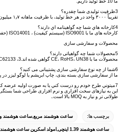
ما 10 خط تولید داریم.
3ظرفیت تولیدی شما چقدره؟
تقریباً ۳۰۰۰ واحد در هر خط تولید، با ظرفیت ماهانه ۱٫۷ میلیون واحد و ظرفیت سالانه ۲۰ میلیون واحد.
4کارخانه هاي شما چه گواهينامه اي دارند؟
کارخانه های ما با ISO9001 (سیستم کیفیت) ، ISO14001 (حفظ محیط زیست) ، ISO45001 (سلامت و ایمنی شغلی) و RBA (سیستم مسئولیت اجتماعی) گواهی شده اند.
محصولات و سفارشی سازی
5محصولات شما چه گواهیاتی دارند؟
محصولات ما با CE، RoHS، UN38 گواهی شده اند.3، MSDS، IEC62133، و غیره برای گواهینامه های خاص، ما می توانیم اسناد لازم یا پشتیبانی را برای کمک به شما ارائه دهیم.
6شما از چه نوع سفارشی سازی پشتیبانی می کنید؟
ما از سفارشی سازی بسته بندی، چاپ ابریشم یا لوگو لیزر در
7ميتوني طرح خودم رو درست کني يا به صورت اوليه عرضه کني؟
این به نیازهای سخت افزاری و نرم افزاری طراحی شما بستگی د
طولانی تر و نیاز به MOQ بالا است..
برچسب ها:
ساعت هوشمند مربع,ساعت هوشمند و
ساعت هوشمند 1.39 اینچی,امولد اسکرین ساعت هوشمند مربع شکل,ساعت هوشمند مربع ضد آب