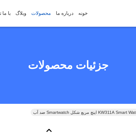
خونه
درباره ما
محصولات
وبلاگ
جزئیات محصولات
KW311A S اینچ مربع شکل Smartwatch ضد آب