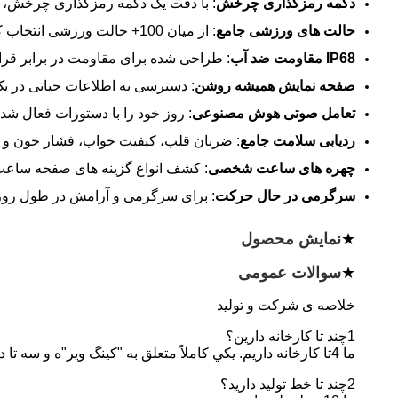
دکمه رمزگذاری چرخش
: با دقت یک دکمه رمزگذاری چرخش، بد
حالت های ورزشی جامع
: از میان 100+ حالت ورزشی انتخاب کنید که برای ردیابی فعالیت های متنوع و ارائه تجزیه و تحلیل عملکرد عمیق طراحی شده اند.
IP68 مقاومت ضد آب
: طراحی شده برای مقاومت در برابر قرار
صفحه نمایش همیشه روشن
: دسترسی به اطلاعات حیاتی در ی
تعامل صوتی هوش مصنوعی
: روز خود را با دستورات فعال شد
ردیابی سلامت جامع
: ضربان قلب، کیفیت خواب، فشار خون و س
چهره های ساعت شخصی
: کشف انواع گزینه های صفحه ساعت
سرگرمی در حال حرکت
: برای سرگرمی و آرامش در طول روز 
★
نمایش محصول
★
سوالات عمومی
خلاصه ی شرکت و تولید
1چند تا کارخانه دارين؟
ما 4تا کارخانه داريم. يکي کاملاً متعلق به "کينگ وير"ه و سه تا ديگه همکاري هاي بلندمدتيه.
2چند تا خط توليد داريد؟